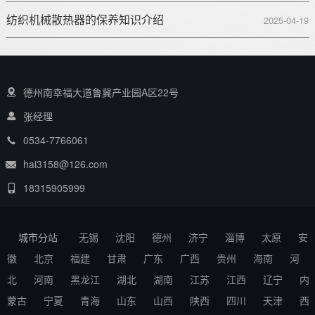
纺织机械散热器的保养知识介绍
2025-04-19
德州南幸福大道鲁冀产业园A区22号
张经理
0534-7766061
hai3158@126.com
18315905999
城市分站
无锡
沈阳
德州
济宁
淄博
太原
安
徽
北京
福建
甘肃
广东
广西
贵州
海南
河
北
河南
黑龙江
湖北
湖南
江苏
江西
辽宁
内
蒙古
宁夏
青海
山东
山西
陕西
四川
天津
西