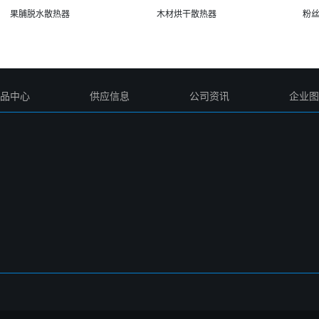
果脯脱水散热器
木材烘干散热器
粉
品中心
供应信息
公司资讯
企业图