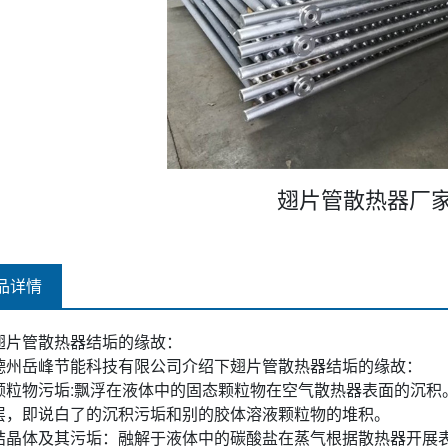
翅片管散热器厂
品详情
翅片管散热器结垢的缘故：
德州岳峰节能科技有限公司介绍下翅片管散热器结垢的缘故：
颗粒物污垢:飘浮在液体中的固态颗粒物在空气散热器表面的沉积
层，即说白了的沉积污垢和别的胶体溶液颗粒物的堆积。
结晶体及其污垢：融解于液体中的碳酸盐在蒸气根据散热器开展表